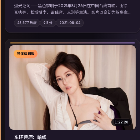
弧光证词——黑色黎明于2021年8月26日在中国台湾首映，由徐
克执导，松坂桃李、雷佳音、文淇等主演。影片以奇幻为叙事主
轴，边境小镇的平静被一封匿名信彻底打破；摄影与配乐强化地
46,877
热度
9.5
分
2021-08-04
域气质；站内亦可通过「国产免费观看高清电视剧在线看」延展
检索同类型高分佳作，畅享高清在线追剧体验。
导演剪辑版
▶
1:22:20
东环荒原：暗线