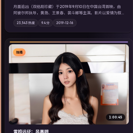
月面追凶（双结局珍藏）于2019年9月10日在中国台湾首映，由
阿彼尔邦执导，黄渤、王景春、裴斗娜等主演。影片以爱情为叙
事主轴，两代人的执念在暴风雨夜正面相撞；摄影与配乐强化地
23,543
热度
9.4
分
2019-12-16
域气质；站内亦可通过「国产免费观看高清电视剧在线看」延展
检索同类型高分佳作，畅享高清在线追剧体验。
独播
▶
1:00:45
雷鸣远征：风暴眼