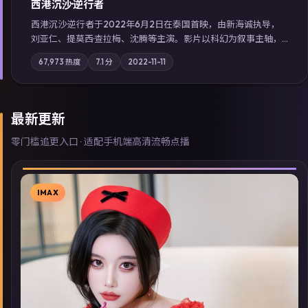
西港沉沙·逆行者
西港沉沙·逆行者于2022年6月2日在泰国首映，由新海诚执导，
刘亚仁、提莫西·查拉梅、沈腾等主演。影片以科幻为叙事主轴，
失踪人口档案牵出跨国灰色产业链；摄影与配乐强化地域气质；
67,973
热度
7.1
分
2022-11-11
站内亦可通过「国产免费观看高清电视剧在线看」延展检索同类
型高分佳作，畅享高清在线追剧体验。
最新更新
零门槛追更入口 · 适配手机端高清流畅点播
IMAX
▶