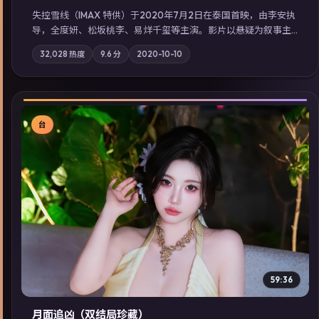
失控雪线（IMAX 特供）于2020年7月2日在泰国首映，由李安执
导，全度妍、松坂桃李、易烊千玺等主演。影片以悬疑为叙事主
轴，旧案重提，真相与谎言在同一条时间线上交锋；摄影与配乐
32,028
热度
9.6
分
2020-10-10
强化地域气质；站内亦可通过「国产免费观看高清电视剧在线
看」延展检索同类型高分佳作，畅享高清在线追剧体验。
台
▶
59:36
月面追凶（双结局珍藏）