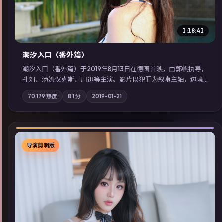
1:18:41
潮汐入口（番外篇）
潮汐入口（番外篇）于2019年8月13日在德国首映，由郭帆执导，
孔刘、汤姆·汉克斯、周迅等主演。影片以犯罪为叙事主轴，边境
小镇的平静被一封匿名信彻底打破；摄影与配乐强化地域气质；
70,179
热度
8.1
分
2019-01-21
站内亦可通过「国产免费观看高清电视剧在线看」延展检索同类
型高分佳作，畅享高清在线追剧体验。
导演剪辑版
▶