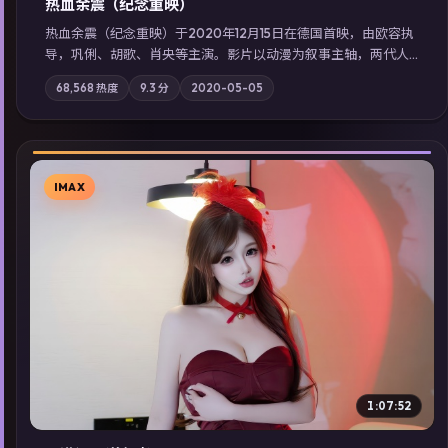
热血余震（纪念重映）
热血余震（纪念重映）于2020年12月15日在德国首映，由欧容执
导，巩俐、胡歌、肖央等主演。影片以动漫为叙事主轴，两代人
的执念在暴风雨夜正面相撞；摄影与配乐强化地域气质；站内亦
68,568
热度
9.3
分
2020-05-05
可通过「国产免费观看高清电视剧在线看」延展检索同类型高分
佳作，畅享高清在线追剧体验。
IMAX
▶
1:07:52