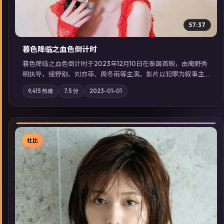
57:37
暮色降临之血色倒计时
暮色降临之血色倒计时于2023年12月10日在泰国首映，由庵野秀
明执导，绫野刚、刘亦菲、周冬雨等主演。影片以犯罪为叙事主
轴，边境小镇的平静被一封匿名信彻底打破；摄影与配乐强化地
9,415
热度
7.5
分
2023-01-01
域气质；站内亦可通过「国产免费观看高清电视剧在线看」延展
检索同类型高分佳作，畅享高清在线追剧体验。
杜比