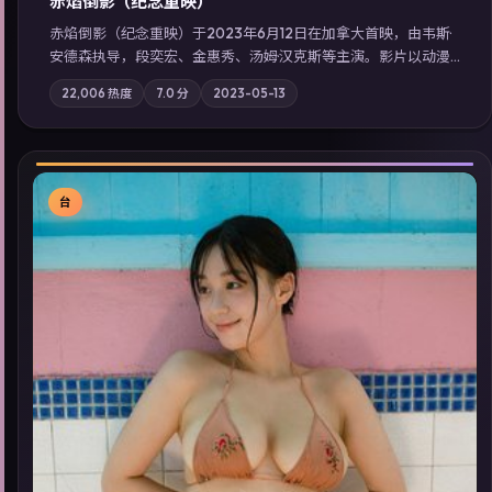
赤焰倒影（纪念重映）
赤焰倒影（纪念重映）于2023年6月12日在加拿大首映，由韦斯·
安德森执导，段奕宏、金惠秀、汤姆·汉克斯等主演。影片以动漫
为叙事主轴，科技与人性的边界在实验事故后逐渐模糊；摄影与
22,006
热度
7.0
分
2023-05-13
配乐强化地域气质；站内亦可通过「国产免费观看高清电视剧在
线看」延展检索同类型高分佳作，畅享高清在线追剧体验。
台