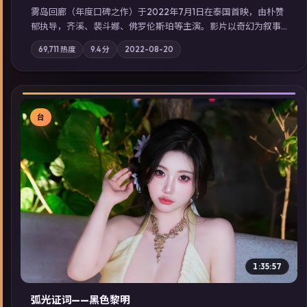
雾岛回廊（年度口碑之作）于2022年7月1日在泰国首映，由朴赞
郁执导，齐溪、裴斗娜、佛罗伦斯·珀等主演。影片以奇幻为叙事
主轴，边境小镇的平静被一封匿名信彻底打破；摄影与配乐强化
69,711
热度
9.4
分
2022-08-20
地域气质；站内亦可通过「国产免费观看高清电视剧在线看」延
展检索同类型高分佳作，畅享高清在线追剧体验。
台
▶
1:35:57
弧光证词——黑色黎明