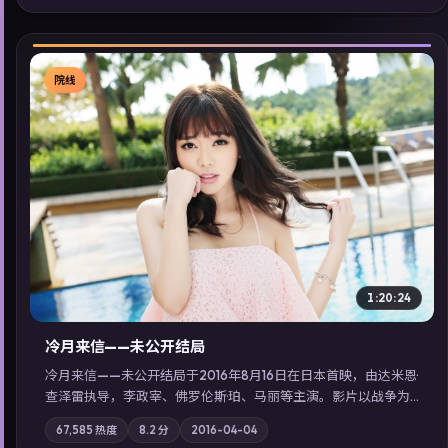
同类型高分佳作，畅享高清在线追剧体验。
院线
▶
1:20:24
冷月来信——未公开结局
冷月来信——未公开结局于2016年8月16日在日本首映，由达米恩·
查泽雷执导，李政宰、佛罗伦斯·珀、马丽等主演。影片以战争为
叙事主轴，一场意外将众人卷入不可撤回的连锁反应；摄影与配
67,585
热度
8.2
分
2016-04-04
乐强化地域气质；站内亦可通过「国产免费观看高清电视剧在线