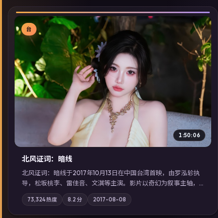
台
▶
1:50:06
北风证词：暗线
北风证词：暗线于2017年10月13日在中国台湾首映，由罗泓轸执
导，松坂桃李、雷佳音、文淇等主演。影片以奇幻为叙事主轴，
旧案重提，真相与谎言在同一条时间线上交锋；摄影与配乐强化
73,324
热度
8.2
分
2017-08-08
地域气质；站内亦可通过「国产免费观看高清电视剧在线看」延
展检索同类型高分佳作，畅享高清在线追剧体验。