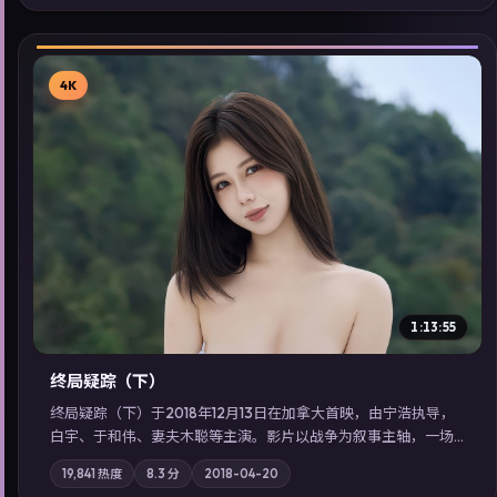
看」延展检索同类型高分佳作，畅享高清在线追剧体验。
4K
▶
1:13:55
终局疑踪（下）
终局疑踪（下）于2018年12月13日在加拿大首映，由宁浩执导，
白宇、于和伟、妻夫木聪等主演。影片以战争为叙事主轴，一场
意外将众人卷入不可撤回的连锁反应；摄影与配乐强化地域气
19,841
热度
8.3
分
2018-04-20
质；站内亦可通过「国产免费观看高清电视剧在线看」延展检索