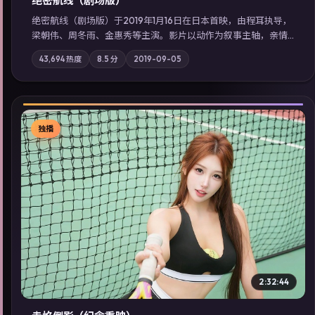
绝密航线（剧场版）
绝密航线（剧场版）于2019年1月16日在日本首映，由程耳执导，
梁朝伟、周冬雨、金惠秀等主演。影片以动作为叙事主轴，亲情
与职责必须在倒计时结束前做出抉择；摄影与配乐强化地域气
43,694
热度
8.5
分
2019-09-05
质；站内亦可通过「国产免费观看高清电视剧在线看」延展检索
同类型高分佳作，畅享高清在线追剧体验。
独播
▶
2:32:44