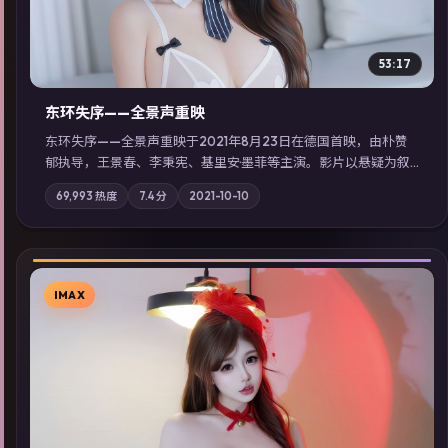
53:17
东环失序——全景声重映
东环失序——全景声重映于2021年8月23日在德国首映，由朴赞
郁执导，王景春、李秉宪、基里安·墨菲等主演。影片以悬疑为叙
事主轴，科技与人性的边界在实验事故后逐渐模糊；摄影与配乐
69,993
热度
7.4
分
2021-10-10
强化地域气质；站内亦可通过「国产免费观看高清电视剧在线
看」延展检索同类型高分佳作，畅享高清在线追剧体验。
IMAX
▶