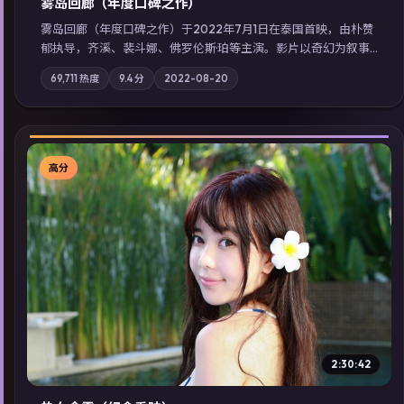
雾岛回廊（年度口碑之作）
雾岛回廊（年度口碑之作）于2022年7月1日在泰国首映，由朴赞
郁执导，齐溪、裴斗娜、佛罗伦斯·珀等主演。影片以奇幻为叙事
主轴，边境小镇的平静被一封匿名信彻底打破；摄影与配乐强化
69,711
热度
9.4
分
2022-08-20
地域气质；站内亦可通过「国产免费观看高清电视剧在线看」延
展检索同类型高分佳作，畅享高清在线追剧体验。
高分
▶
2:30:42