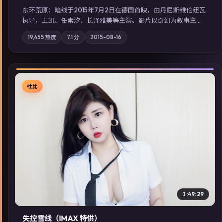
东环荒原：暗线于2015年7月2日在德国首映，由丹尼斯·维伦纽瓦
执导，王凯、任素汐、长泽雅美等主演。影片以奇幻为叙事主
轴，边境小镇的平静被一封匿名信彻底打破；摄影与配乐强化地
19,455
热度
7.1
分
2015-08-16
域气质；站内亦可通过「国产免费观看高清电视剧在线看」延展
检索同类型高分佳作，畅享高清在线追剧体验。
杜比
▶
1:49:29
失控雪线（IMAX 特供）