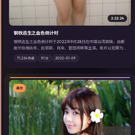
2:22:24
钢铁逃生之血色倒计时
钢铁逃生之血色倒计时于2022年9月28日在中国台湾首映，由斯
皮尔伯格执导，赵丽颖、肖央、菅田将晖等主演。影片以犯罪为
叙事主轴，失踪人口档案牵出跨国灰色产业链；摄影与配乐强化
71,224
热度
9.1
分
2022-01-09
地域气质；站内亦可通过「国产免费观看高清电视剧在线看」延
展检索同类型高分佳作，畅享高清在线追剧体验。
高分
▶