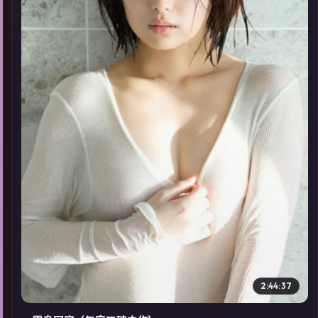
▶
2:44:37