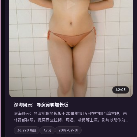
▶
42:03
深海疑云：导演剪辑加长版
深海疑云：导演剪辑加长版于2018年11月4日在中国台湾首映，由
朴赞郁执导，提莫西·查拉梅、周迅、咏梅等主演。影片以动作为
叙事主轴，亲情与职责必须在倒计时结束前做出抉择；摄影与配
36,290
热度
7.7
分
2018-09-01
乐强化地域气质；站内亦可通过「国产免费观看高清电视剧在线