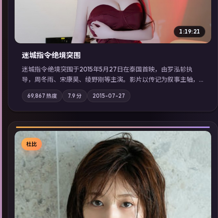
1:19:21
迷城指令·绝境突围
迷城指令·绝境突围于2015年5月27日在泰国首映，由罗泓轸执
导，周冬雨、宋康昊、绫野刚等主演。影片以传记为叙事主轴，
记忆碎片重组后，主角发现自己从未活过“真实”的一天；摄影与
69,867
热度
7.9
分
2015-07-27
配乐强化地域气质；站内亦可通过「国产免费观看高清电视剧在
线看」延展检索同类型高分佳作，畅享高清在线追剧体验。
杜比