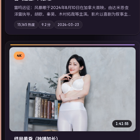
雷鸣远征：风暴眼于2024年8月10日在加拿大首映，由达米恩·查
泽雷执导，胡歌、秦昊、木村拓哉等主演。影片以喜剧为叙事主
轴，旧案重提，真相与谎言在同一条时间线上交锋；摄影与配乐
15,165
热度
9.2
分
2024-03-23
强化地域气质；站内亦可通过「国产免费观看高清电视剧在线
看」延展检索同类型高分佳作，畅享高清在线追剧体验。
4K
▶
1:41:55
终局黄昏（独播加长）