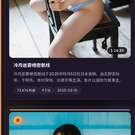
1:16:30
冷月迷雾·绝密航线
冷月迷雾·绝密航线于2025年10月5日在日本首映，由北野武执
导，于和伟、有村架纯、刘德华等主演。影片以冒险为叙事主
轴，记忆碎片重组后，主角发现自己从未活过“真实”的一天；摄
72,674
热度
9.3
分
2025-02-10
影与配乐强化地域气质；站内亦可通过「国产免费观看高清电视
剧在线看」延展检索同类型高分佳作，畅享高清在线追剧体验。
台