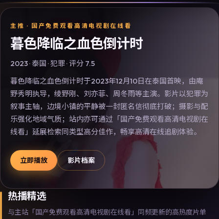
主推 ·
国产免费观看高清电视剧在线看
暮色降临之血色倒计时
2023
·
泰国
·
犯罪
· 评分
7.5
暮色降临之血色倒计时于2023年12月10日在泰国首映，由庵
野秀明执导，绫野刚、刘亦菲、周冬雨等主演。影片以犯罪为
叙事主轴，边境小镇的平静被一封匿名信彻底打破；摄影与配
乐强化地域气质；站内亦可通过「国产免费观看高清电视剧在
线看」延展检索同类型高分佳作，畅享高清在线追剧体验。
立即播放
影片档案
热播精选
与主站「国产免费观看高清电视剧在线看」同频更新的高热度片单