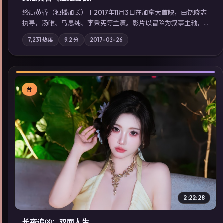
终局黄昏（独播加长）于2017年11月3日在加拿大首映，由饶晓志
执导，汤唯、马思纯、李秉宪等主演。影片以冒险为叙事主轴，
记忆碎片重组后，主角发现自己从未活过“真实”的一天；摄影与
7,231
热度
9.2
分
2017-02-26
配乐强化地域气质；站内亦可通过「国产免费观看高清电视剧在
线看」延展检索同类型高分佳作，畅享高清在线追剧体验。
台
▶
2:22:28
长夜追凶：双面人生