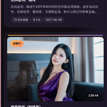
北风证词：暗线于2017年10月13日在中国台湾首映，由罗泓轸执
导，松坂桃李、雷佳音、文淇等主演。影片以奇幻为叙事主轴，
旧案重提，真相与谎言在同一条时间线上交锋；摄影与配乐强化
73,324
热度
8.2
分
2017-08-08
地域气质；站内亦可通过「国产免费观看高清电视剧在线看」延
展检索同类型高分佳作，畅享高清在线追剧体验。
连载中
▶
2:55:48