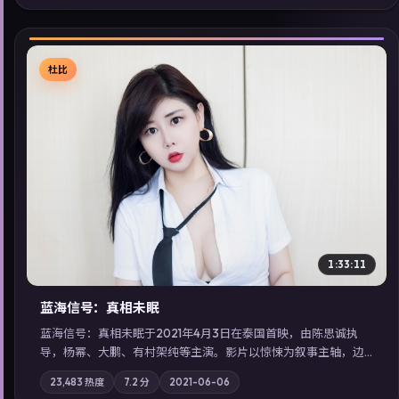
同类型高分佳作，畅享高清在线追剧体验。
杜比
▶
1:33:11
蓝海信号：真相未眠
蓝海信号：真相未眠于2021年4月3日在泰国首映，由陈思诚执
导，杨幂、大鹏、有村架纯等主演。影片以惊悚为叙事主轴，边
境小镇的平静被一封匿名信彻底打破；摄影与配乐强化地域气
23,483
热度
7.2
分
2021-06-06
质；站内亦可通过「国产免费观看高清电视剧在线看」延展检索