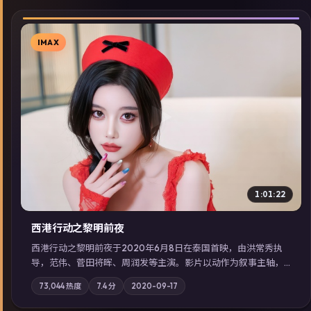
IMAX
▶
1:01:22
西港行动之黎明前夜
西港行动之黎明前夜于2020年6月8日在泰国首映，由洪常秀执
导，范伟、菅田将晖、周润发等主演。影片以动作为叙事主轴，
亲情与职责必须在倒计时结束前做出抉择；摄影与配乐强化地域
73,044
热度
7.4
分
2020-09-17
气质；站内亦可通过「国产免费观看高清电视剧在线看」延展检
索同类型高分佳作，畅享高清在线追剧体验。