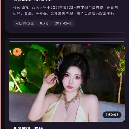
长夜追凶：双面人生于2021年11月23日在中国台湾首映，由郭帆
执导，黄渤、王景春、裴斗娜等主演。影片以爱情为叙事主轴，
科技与人性的边界在实验事故后逐渐模糊；摄影与配乐强化地域
62,786
热度
8.3
分
2021-12-12
气质；站内亦可通过「国产免费观看高清电视剧在线看」延展检
索同类型高分佳作，畅享高清在线追剧体验。
台
▶
1:50:06
北风证词：暗线